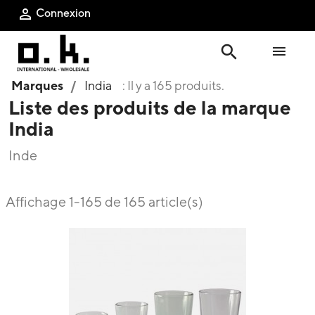
Connexion

search

Marques
India
: Il y a 165 produits.
Liste des produits de la marque
India
Inde
Affichage 1-165 de 165 article(s)