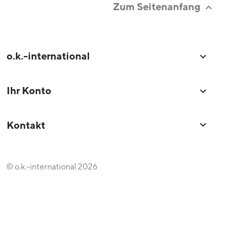
Zum Seitenanfang

o.k.-international

Ihr Konto

keyboard_arrow_down
Kontakt
© o.k.-international 2026