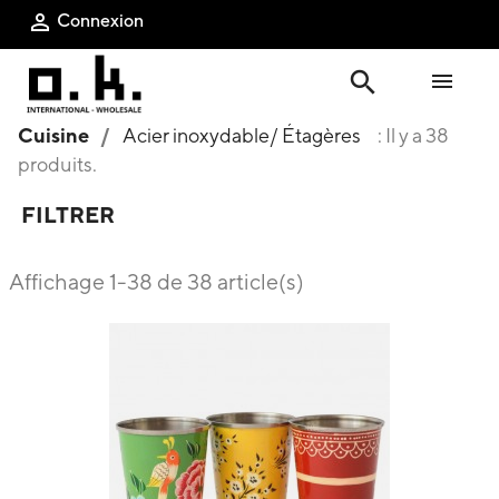
Connexion

search

Cuisine
Acier inoxydable/ Étagères
: Il y a 38
produits.
FILTRER
Affichage 1-38 de 38 article(s)