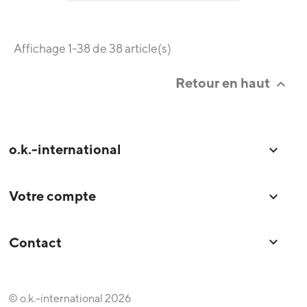
Affichage 1-38 de 38 article(s)
Retour en haut

o.k.-international

Votre compte

keyboard_arrow_down
Contact
© o.k.-international 2026