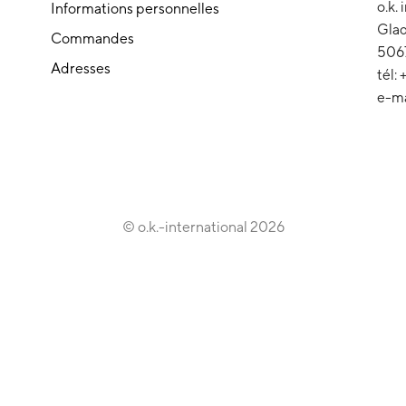
o.k.
Informations personnelles
Glad
Commandes
506
Adresses
tél:
e-ma
© o.k.-international 2026