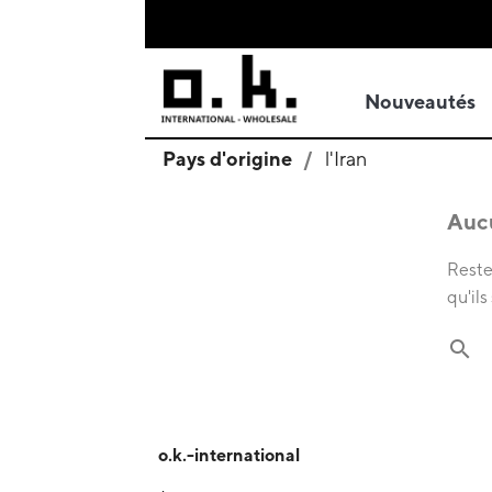
Nouveautés
Pays d'origine
l'Iran
Aucu
Restez
qu'ils
search
o.k.-international