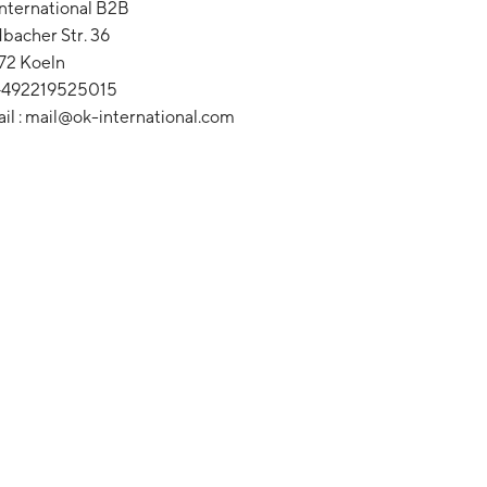
 international B2B
bacher Str. 36
72 Koeln
+492219525015
il :
mail@ok-international.com