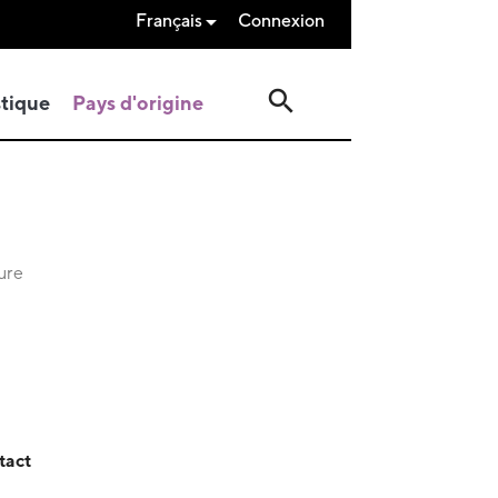
Français
Connexion

search
stique
Pays d'origine
sure
tact