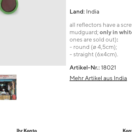
Land:
India
all reflectors have a sc
only in whi
mudguard;
:
ones are sold out)
- round (ø 4,5cm);
- straight (6x4cm).
Artikel-Nr.:
18021
Mehr Artikel aus India
Ihr Konto
Kon