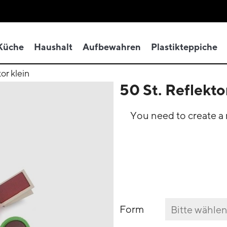
Küche
Haushalt
Aufbewahren
Plastikteppiche
or klein
50 St. Reflekto
You need to create a r
Form