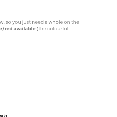
rew, so you just need a whole on the
te/red available
(the colourful
takt